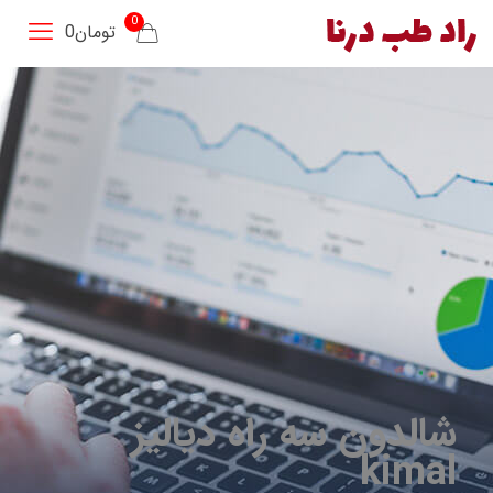
0
تومان0
شالدون سه راه دیالیز
kimal